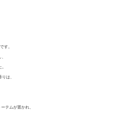
です。
し、
た。
香りは、
トーテムが置かれ、