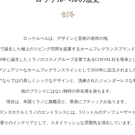
ロッケルベルは、デザインと芸術の発祥の地、
で誕生した極上のリビング空間を提案するホームフレグランスブランド
970年に誕生したミラノのコスメグループ企業であるCOSVAL社を母体と
グジュアリーなホームフレグランスラインとして2010年に設立されまし
アならではの美しくシックなデザインと、洗練されたジェンダーレスな
他のブランドにはない独特の存在感を放ちます。
現在は、本国ミラノに旗艦店と、香港にブティックがあります。
ズンズホテルミラノのエントランスには、5リットルのディフューザー
香りのインテリアとして、スタイリッシュな雰囲気を演出しています。