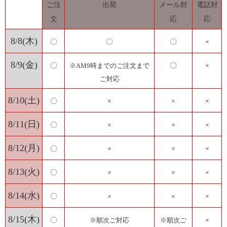
ご注
出荷
メール対
電話対
文
応
応
8/8(木)
〇
〇
〇
×
8/9(金)
〇
※AM9時までのご注文まで
〇
×
ご対応
8/10(土)
〇
×
×
×
8/11(日)
〇
×
×
×
8/12(月)
〇
×
×
×
8/13(火)
〇
×
×
×
8/14(水)
〇
×
×
×
8/15(木)
〇
※順次ご対応
※順次ご
×