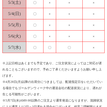
5/3(土)
〇
×
×
×
5/4(日)
〇
×
×
×
5/5(月)
〇
×
×
×
5/6(火)
〇
×
×
×
5/7(水)
〇
〇
〇
×
※上記日程はあくまでも予定であり、ご注文状況によってはご対応が遅
れることもございますので、予めご了承くださいますようお願い申し上
げます。
※4月28日(月)以降の出荷分につきましては、配達指定日をいただいてい
る場合でもゴールデンウィーク中の運送会社の配送状況により、遅れが
生じる可能性がございます。
※5月7日(水)AM9:00以降のご注文より通常発送になりますが、混雑状況
により通常より2日～3日遅れる場合がございます。何卒ご理解賜ります