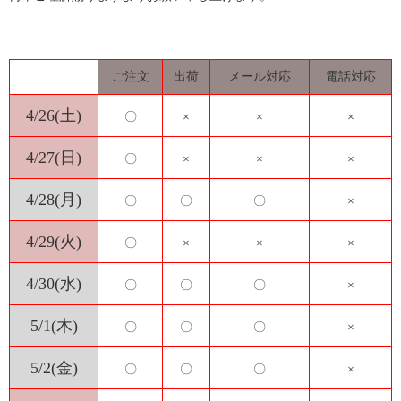
ご注文
出荷
メール対応
電話対応
4/26(土)
〇
×
×
×
4/27(日)
〇
×
×
×
4/28(月)
〇
〇
〇
×
4/29(火)
〇
×
×
×
4/30(水)
〇
〇
〇
×
5/1(木)
〇
〇
〇
×
5/2(金)
〇
〇
〇
×