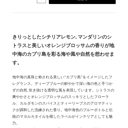
きりっとしたシチリアレモン, マンダリンのシ
トラスと美しいオレンジブロッサムの香りが地
中海のカプリ島を彩る海や風や自然を想わせま
す。
地中海の真珠と称される美しい“カプリ島”をイメージしたフ
レグランス。ディープブルーの鮮やかで深い海の色と手つか
ずの自然, 吹き抜ける透明な風を表現しています。シトラスの
爽やかさとオレンジブロッサムのスッキリとしたフローラ
ル、カルダモンのスパイスとティーリーブスのアロマティッ
クが調和した洗練された香り。地中海色のブルーボトルと伝
統のマヨルカタイルを模したラベルがインテリアとしても魅
力。